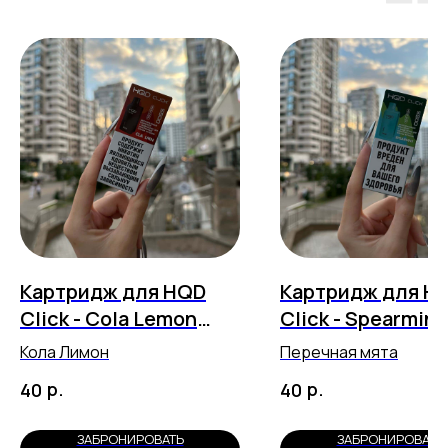
Картридж для HQD
Картридж для H
Click - Cola Lemon
Click - Spearmint
(5500 затяжек)
(5500 затяжек)
Кола Лимон
Перечная мята
р.
р.
40
40
ЗАБРОНИРОВАТЬ
ЗАБРОНИРОВАТЬ