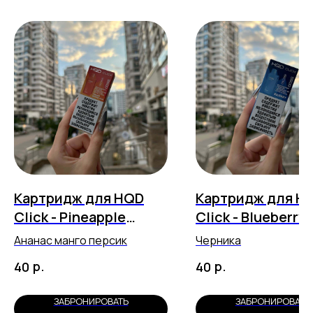
Картридж для HQD
Картридж для H
Click - Pineapple
Click - Blueberry
Mango Peach (5500
затяжек)
Ананас манго персик
Черника
затяжек)
р.
р.
40
40
ЗАБРОНИРОВАТЬ
ЗАБРОНИРОВАТЬ