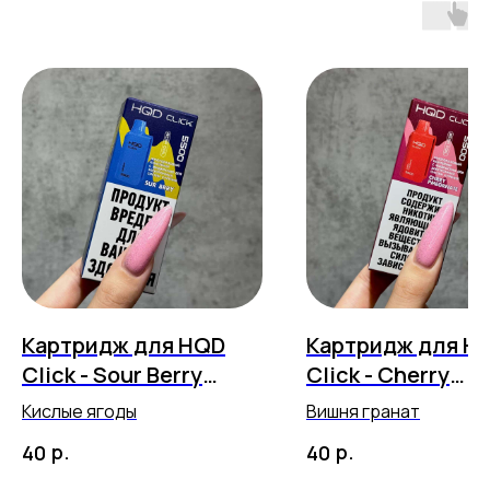
Картридж для HQD
Картридж для H
Click - Sour Berry
Click - Cherry
(5500 затяжек)
Pomegranate (55
Кислые ягоды
Вишня гранат
затяжек)
р.
р.
40
40