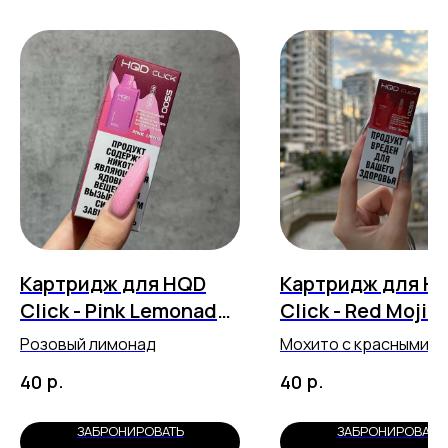
Картридж для HQD
Картридж для H
Click - Pink Lemonade
Click - Red Mojito
(5500 затяжек)
(5500 затяжек)
Розовый лимонад
Мохито с красными я
р.
р.
40
40
ЗАБРОНИРОВАТЬ
ЗАБРОНИРОВАТЬ