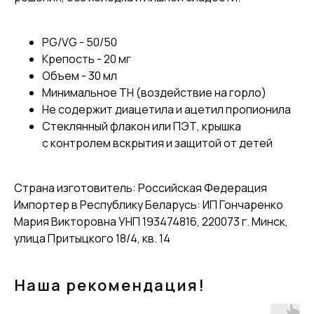
PG/VG - 50/50
Крепость - 20 мг
Объем - 30 мл
Минимальное TH (воздействие на горло)
Не содержит диацетила и ацетил пропионила
Стеклянный флакон или ПЭТ, крышка
с контролем вскрытия и защитой от детей
Страна изготовитель: Российская Федерация
Импортер в Республику Беларусь: ИП Гончаренко
Мария Викторовна УНП 193474816, 220073 г. Минск,
улица Притыцкого 18/4, кв. 14
Наша рекомендация!