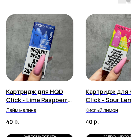
Картридж для HQD
Картридж для H
Click - Lime Raspberry
Click - Sour Lem
(5500 затяжек)
(5500 затяжек)
Лайм малина
Кислый лимон
р.
р.
40
40
ЗАБРОНИРОВАТЬ
ЗАБРОНИРОВАТЬ