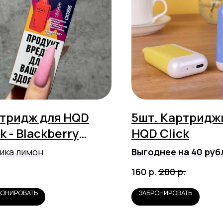
тридж для HQD
5шт. Картридж
k - Blackberry
HQD Click
on (5500 затяжек)
ика лимон
Выгоднее на 40 руб
Любые вкусы на выб
р.
р.
160
200
РОНИРОВАТЬ
ЗАБРОНИРОВАТЬ