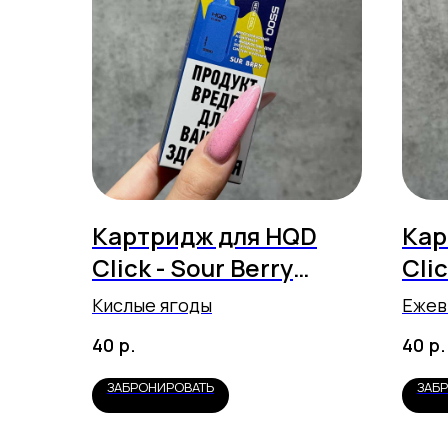
Картридж для HQD
Кар
Click - Sour Berry
Clic
(5500 затяжек)
Lem
Кислые ягоды
Ежев
р.
р.
40
40
ЗАБРОНИРОВАТЬ
ЗАБ