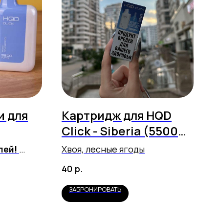
и для
Картридж для HQD
Click - Siberia (5500
затяжек)
лей!
Хвоя, лесные ягоды
ор!
р.
40
ЗАБРОНИРОВАТЬ