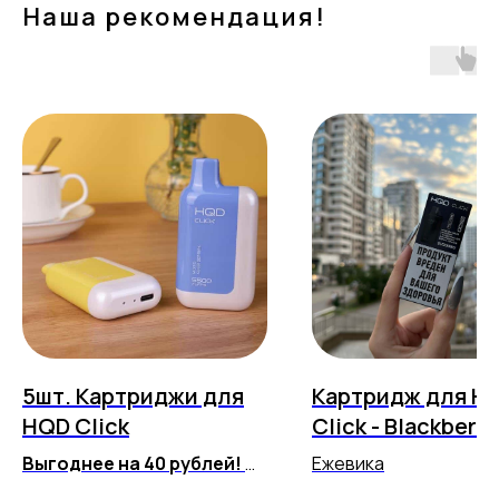
Наша рекомендация!
5шт. Картриджи для
Картридж для H
HQD Click
Click - Blackberry
(5500 затяжек)
Выгоднее на 40 рублей!
Ежевика
Любые вкусы на выбор!