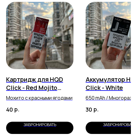
Картридж для HQD
Аккумулятор HQ
Click - Red Mojito
Click - White
(5500 затяжек)
Мохито с красными ягодами
650 mAh / Многоразо
перезаряжаемый
р.
р.
40
30
ЗАБРОНИРОВАТЬ
ЗАБРОНИРОВАТЬ