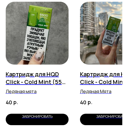
Картридж для HQD
Картридж для H
Click - Cold Mint (5500
Click - Cold Mint
затяжек)
затяжек)
Ледяная мята
Ледяная Мята
р.
р.
40
40
ЗАБРОНИРОВАТЬ
ЗАБРОНИРОВАТЬ