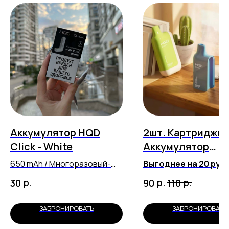
Аккумулятор HQD
2шт. Картриджи 
Click - White
Аккумулятор
(Стартовый набо
650 mAh / Многоразовый-
Выгоднее на 20 руб
перезаряжаемый
Готовый вариант для
р.
р.
р.
30
90
110
2 картриджа любого 
на выбор
ЗАБРОНИРОВАТЬ
ЗАБРОНИРОВАТЬ