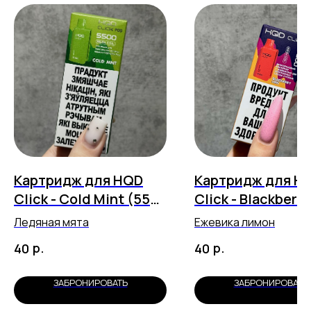
Картридж для HQD
Картридж для H
Click - Cold Mint (5500
Click - Blackberry
затяжек)
Lemon (5500 зат
Ледяная мята
Ежевика лимон
р.
р.
40
40
ЗАБРОНИРОВАТЬ
ЗАБРОНИРОВАТЬ