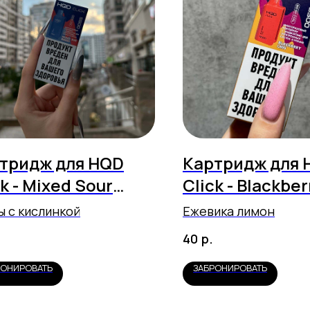
тридж для HQD
Картридж для 
ck - Mixed Sour
Click - Blackber
ries (5500
Lemon (5500 з
ы с кислинкой
Ежевика лимон
яжек)
р.
40
РОНИРОВАТЬ
ЗАБРОНИРОВАТЬ