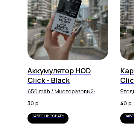
Аккумулятор HQD
Кар
Click - Black
Cli
Ber
650 mAh / Многоразовый-
Ягод
зат
перезаряжаемый
р.
р.
30
40
ЗАБРОНИРОВАТЬ
ЗАБ