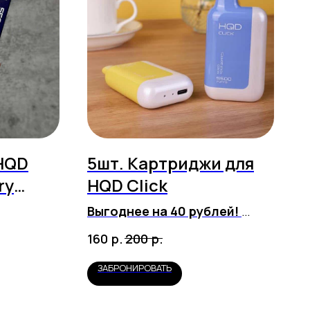
HQD
5шт. Картриджи для
ry
HQD Click
атяжек)
Выгоднее на 40 рублей!
Любые вкусы на выбор!
р.
р.
160
200
ЗАБРОНИРОВАТЬ