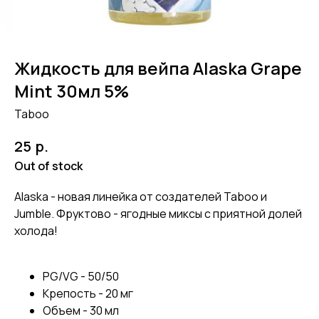
Жидкость для вейпа Alaska Grape
Mint 30мл 5%
Taboo
р.
25
Out of stock
Alaska - новая линейка от создателей Taboo и
Jumble. Фруктово - ягодные миксы с приятной долей
холода!
PG/VG - 50/50
Крепость - 20 мг
Объем - 30 мл