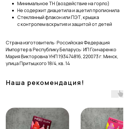
Минимальное TH (воздействие на горло)
Не содержит диацетила и ацетил пропионила
Стеклянный флакон или ПЭТ, крышка
с контролем вскрытия и защитой от детей
Страна изготовитель: Российская Федерация
Импортер в Республику Беларусь: ИП Гончаренко
Мария Викторовна УНП 193474816, 220073 г. Минск,
улица Притыцкого 18/4, кв. 14
Наша рекомендация!