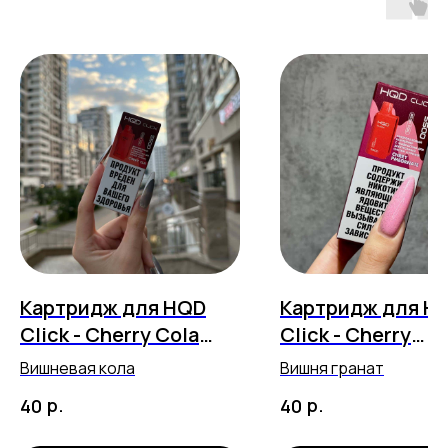
Картридж для HQD
Картридж для H
Click - Cherry Cola
Click - Cherry
(5500 затяжек)
Pomegranate (55
Вишневая кола
Вишня гранат
затяжек)
р.
р.
40
40