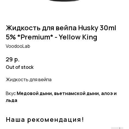
Жидкость для вейпа Husky 30ml
5% *Premium* - Yellow King
VoodooLab
р.
29
Out of stock
Жидкость для вейпа
Вкус
Медовой дыни, вьетнамской дыни, алоэ и
льда
Наша рекомендация!