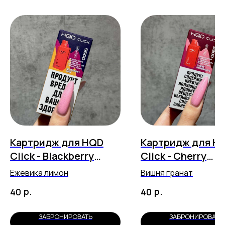
Картридж для HQD
Картридж для H
Click - Blackberry
Click - Cherry
Lemon (5500 затяжек)
Pomegranate (55
Ежевика лимон
Вишня гранат
затяжек)
р.
р.
40
40
ЗАБРОНИРОВАТЬ
ЗАБРОНИРОВАТЬ