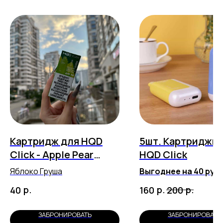
Картридж для HQD
5шт. Картриджи 
Click - Apple Pear
HQD Click
(5500 затяжек)
Яблоко Груша
Выгоднее на 40 руб
Любые вкусы на выбо
р.
р.
р.
40
160
200
ЗАБРОНИРОВАТЬ
ЗАБРОНИРОВАТЬ