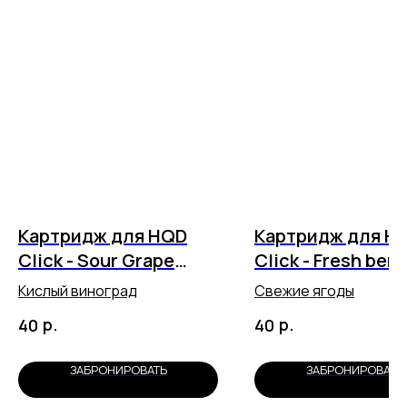
Картридж для HQD
Картридж для H
Click - Sour Grape
Click - Fresh berr
(5500 затяжек)
(5500 затяжек)
Кислый виноград
Свежие ягоды
р.
р.
40
40
ЗАБРОНИРОВАТЬ
ЗАБРОНИРОВАТЬ