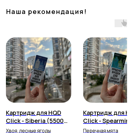
Наша рекомендация!
Картридж для HQD
Картридж для H
Click - Siberia (5500
Click - Spearmint
затяжек)
(5500 затяжек)
Хвоя, лесные ягоды
Перечная мята