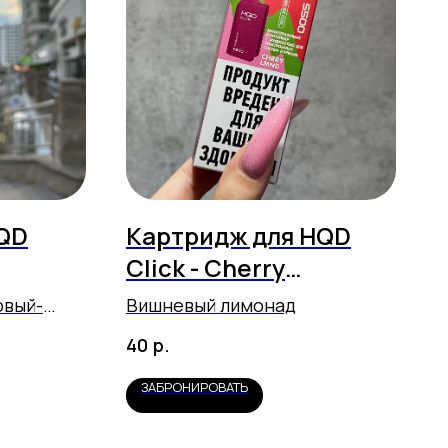
QD
Картридж для HQD
Click - Cherry
Lemonade (5500
овый-
Вишневый лимонад
затяжек)
р.
40
ЗАБРОНИРОВАТЬ