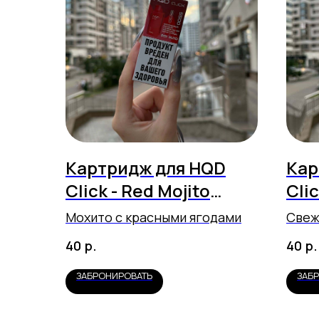
Картридж для HQD
Кар
Click - Red Mojito
Clic
(5500 затяжек)
(55
Мохито с красными ягодами
Свеж
р.
р.
40
40
ЗАБРОНИРОВАТЬ
ЗАБ