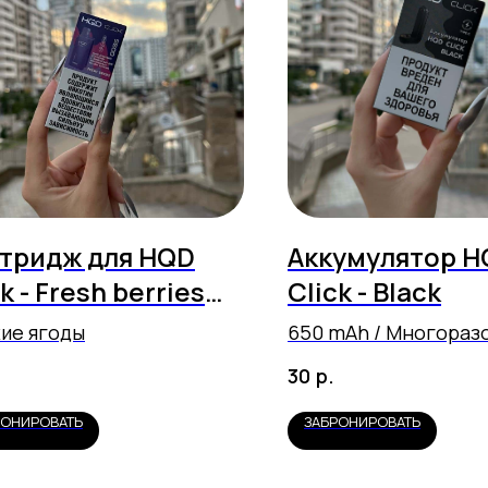
тридж для HQD
Аккумулятор H
k - Fresh berries
Click - Black
00 затяжек)
ие ягоды
650 mAh / Многораз
перезаряжаемый
р.
30
РОНИРОВАТЬ
ЗАБРОНИРОВАТЬ