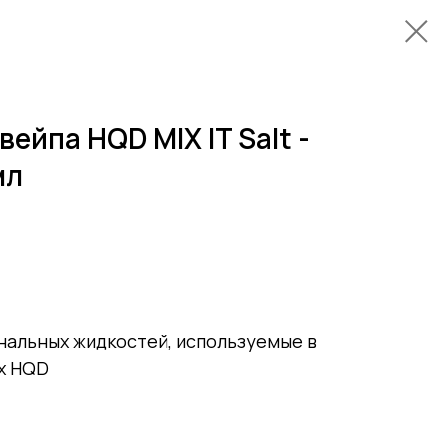
ейпа HQD MIX IT Salt -
мл
нальных жидкостей, используемые в
х HQD