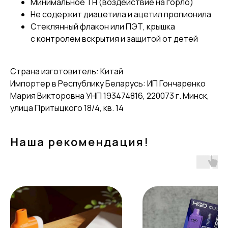
Минимальное TH (воздействие на горло)
Не содержит диацетила и ацетил пропионила
Стеклянный флакон или ПЭТ, крышка
с контролем вскрытия и защитой от детей
Страна изготовитель: Китай
Импортер в Республику Беларусь: ИП Гончаренко
Мария Викторовна УНП 193474816, 220073 г. Минск,
улица Притыцкого 18/4, кв. 14
Наша рекомендация!