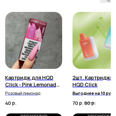
Картридж для HQD
2шт. Картриджи 
Click - Pink Lemonade
HQD Click
(5500 затяжек)
Розовый лимонад
Выгоднее на 10 руб
Любые вкусы на выбо
р.
р.
р.
40
70
80
ЗАБРОНИРОВАТЬ
ЗАБРОНИРОВАТЬ