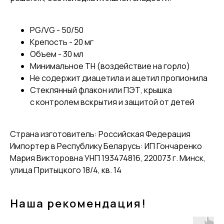
PG/VG - 50/50
Крепость - 20 мг
Объем - 30 мл
Минимальное TH (воздействие на горло)
Не содержит диацетила и ацетил пропионила
Стеклянный флакон или ПЭТ, крышка
с контролем вскрытия и защитой от детей
Страна изготовитель: Российская Федерация
Импортер в Республику Беларусь: ИП Гончаренко
Мария Викторовна УНП 193474816, 220073 г. Минск,
улица Притыцкого 18/4, кв. 14
Наша рекомендация!