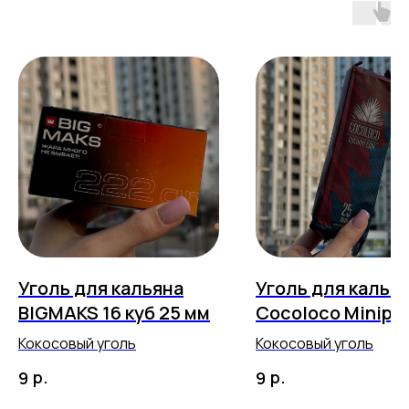
Уголь для кальяна
Уголь для калья
BIGMAKS 16 куб 25 мм
Cocoloco Minipa
12шт 25мм
Кокосовый уголь
Кокосовый уголь
р.
р.
9
9