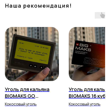
Наша рекомендация!
Уголь для кальяна
Уголь для калья
BIGMAKS GO
BIGMAKS 16 куб 2
"Пейджер" 12 куб 25
Кокосовый уголь
Кокосовый уголь
мм