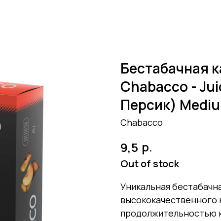
Бестабачная к
Chabacco - Ju
Персик) Mediu
Chabacco
р.
9,5
Out of stock
Уникальная бестабачна
высококачественного к
продолжительностью к