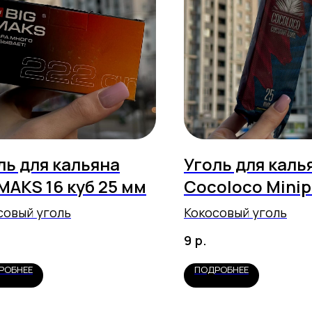
ль для кальяна
Уголь для каль
MAKS 16 куб 25 мм
Cocoloco Mini
12шт 25мм
совый уголь
Кокосовый уголь
р.
9
РОБНЕЕ
ПОДРОБНЕЕ