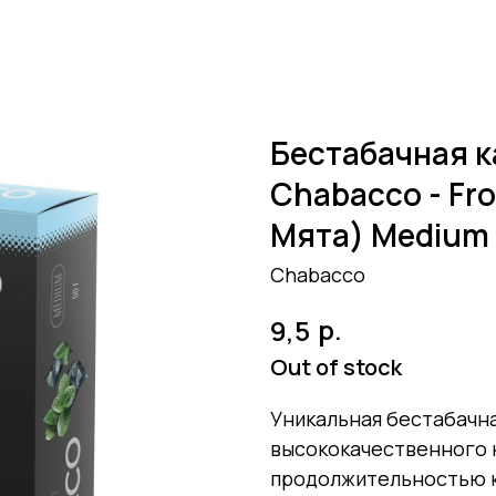
Бестабачная к
Chabacco - Fr
Мята) Medium 
Chabacco
р.
9,5
Out of stock
Уникальная бестабачна
высококачественного к
продолжительностью к