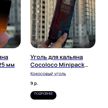
яна
Уголь для кальяна
25 мм
Cocoloco Minipack
12шт 25мм
Кокосовый уголь
р.
9
ПОДРОБНЕЕ