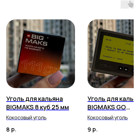
Уголь для кальяна
Уголь для калья
BIGMAKS 8 куб 25 мм
BIGMAKS GO
"Пейджер" 12 куб
Кокосовый уголь
Кокосовый уголь
мм
р.
р.
8
9