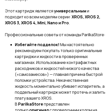
Этот картридж является
универсальным
и
подходит ко всем моделям серии:
XROS, XROS 2,
XROS 3, XROS 4, Mini, Nano и Pro
.
Профессиональные советы от команды ParilkaStore:
Избегайте подделок!
Мы настоятельно
рекомендуем покупать только оригинальные
картриджи и жидкости в проверенных
магазинах. Использование контрафактных
расходников и жидкостей низкого качества
(«самозамесов») — главная причина быстрой
поломки устройства. Некачественная
жидкость моментально убивает испаритель, а
поддельный картридж может протечь и залить
плату вашего XROS.
В
ParilkaStore
представлен
только
оригинал
с проверочным кодом на