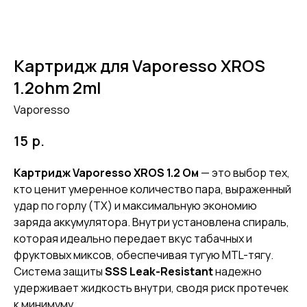
Картридж для Vaporesso XROS
1.2ohm 2ml
Vaporesso
р.
15
Картридж Vaporesso XROS 1.2 Ом
— это выбор тех,
кто ценит умеренное количество пара, выраженный
удар по горлу (ТХ) и максимальную экономию
заряда аккумулятора. Внутри установлена спираль,
которая идеально передает вкус табачных и
фруктовых миксов, обеспечивая тугую MTL-тягу.
Система защиты
SSS Leak-Resistant
надежно
удерживает жидкость внутри, сводя риск протечек
к минимуму.