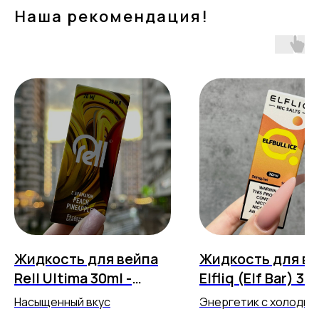
Наша рекомендация!
Жидкость для вейпа
Жидкость для в
Rell Ultima 30ml -
Elfliq (Elf Bar) 30
Peach Pineapple
Strong - Elfbull I
Насыщенный вкус
Энергетик с холодко