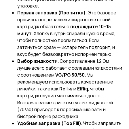
упаковке.
Первая заправка (Пропитка).
Это базовое
правило: после заливки жидкости в новый
картридж обязательно
подождите 10–15
минут
. Хлопку внутри спирали нужно время,
чтобы полностью пропитаться. Если
затянуться сразу — испаритель подгорит, и
вкус будет безвозвратно испорчен гарью.
Выбор жидкости.
Сопротивление 1.2 Ом
лучше всего работает с солевыми жидкостями
с соотношением
VG/PG 50/50
. Мы
рекомендуем использовать качественные
линейки, такие как
Rell
или
Elfliq
, чтобы
картридж служил максимально долго.
Использование слишком густых жидкостей
(70/30) приведет к пересыханию ваты и
быстрой порче расходника.
Удобная заправка (Top Fill).
Чтобы заправить