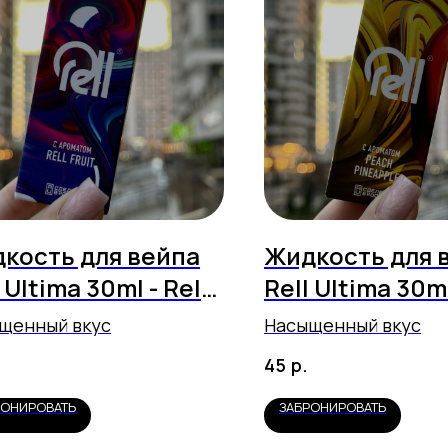
кость для вейпа
Жидкость для 
 Ultima 30ml - Rell
Rell Ultima 30ml
t
Peach Pineappl
щенный вкус
Насыщенный вкус
р.
45
РОНИРОВАТЬ
ЗАБРОНИРОВАТЬ