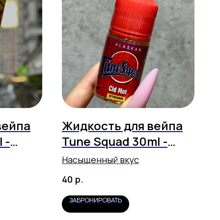
вейпа
Жидкость для вейпа
 -
Tune Squad 30ml -
e
Шипучая вишня 10
Насыщенный вкус
р.
40
ЗАБРОНИРОВАТЬ