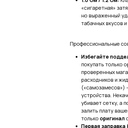
1.0 Ом / 1.2 Ом:
Кла
«сигаретная» затя
но выраженный уда
табачных вкусов и
Профессиональные сове
Избегайте подде
покупать только о
проверенных мага
расходников и жид
(«самозамесов») 
устройства. Нека
убивает сетку, а 
залить плату ваше
только
оригинал
с
Первая заправка 