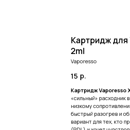
Картридж для
2ml
Vaporesso
р.
15
Картридж Vaporesso 
«сильный» расходник в
низкому сопротивлени
быстрый разогрев и о
вариант для тех, кто 
(RDL) и хочет чувство