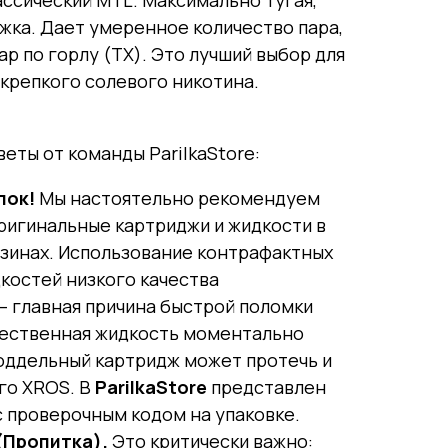
ссический MTL. Максимально тугая,
жка. Дает умеренное количество пара,
р по горлу (ТХ). Это лучший выбор для
 крепкого солевого никотина.
ты от команды ParilkaStore:
лок!
Мы настоятельно рекомендуем
ригинальные картриджи и жидкости в
зинах. Использование контрафактных
костей низкого качества
— главная причина быстрой поломки
чественная жидкость моментально
поддельный картридж может протечь и
го XROS. В
ParilkaStore
представлен
 проверочным кодом на упаковке.
(Пропитка).
Это критически важно: