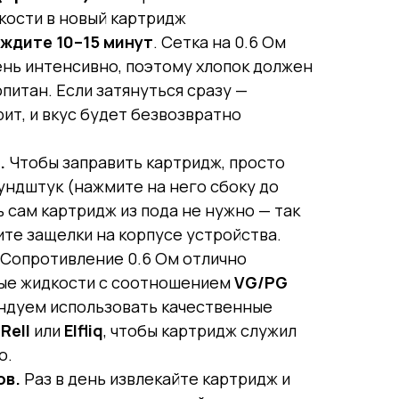
кости в новый картридж
ждите 10–15 минут
. Сетка на 0.6 Ом
ень интенсивно, поэтому хлопок должен
питан. Если затянуться сразу —
ит, и вкус будет безвозвратно
.
Чтобы заправить картридж, просто
ундштук (нажмите на него сбоку до
 сам картридж из пода не нужно — так
те защелки на корпусе устройства.
Сопротивление 0.6 Ом отлично
ые жидкости с соотношением
VG/PG
ндуем использовать качественные
к
Rell
или
Elfliq
, чтобы картридж служил
о.
ов.
Раз в день извлекайте картридж и