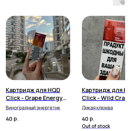
Картридж для HQD
Картридж для H
Click - Grape Energy
Click - Wild Cran
(5500 затяжек)
(5500 затяжек)
Виноградный энергетик
Дикая клюква
р.
р.
40
40
Out of stock