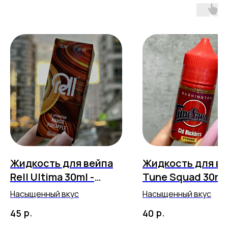
Жидкость для вейпа
Жидкость для в
Rell Ultima 30ml -
Tune Squad 30ml 
Mango Pineapple
Кислая черника,
Насыщенный вкус
Насыщенный вкус
персик 11
р.
р.
45
40