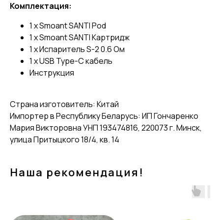
Комплектация:
1 x Smoant SANTI Pod
1 x Smoant SANTI Картридж
1 x Испаритель S-2 0.6 Ом
1 x USB Type-C кабель
Инструкция
Страна изготовитель: Китай
Импортер в Республику Беларусь: ИП Гончаренко
Мария Викторовна УНП 193474816, 220073 г. Минск,
улица Притыцкого 18/4, кв. 14
Наша рекомендация!