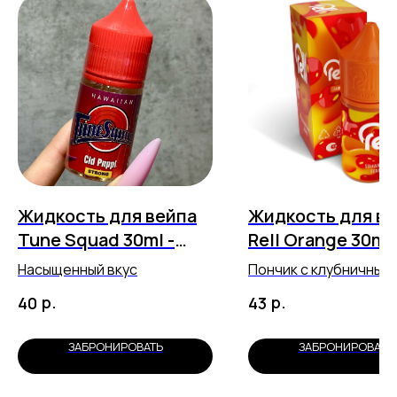
Жидкость для вейпа
Жидкость для в
Tune Squad 30ml -
Rell Orange 30ml 
Виноград 8
Strawberry Donu
Насыщенный вкус
Пончик с клубничным
джемом
р.
р.
40
43
ЗАБРОНИРОВАТЬ
ЗАБРОНИРОВАТЬ