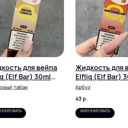
кость для вейпа
Жидкость для 
iq (Elf Bar) 30ml
Elfliq (Elf Bar) 
ong - Snoow
Strong - Water
овый табак
Арбуз
acco
р.
43
РОНИРОВАТЬ
ЗАБРОНИРОВАТЬ