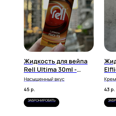
Жидкость для вейпа
Жид
Rell Ultima 30ml -
Elfl
Peach Tea
Str
Насыщенный вкус
Крем
Tob
р.
р.
45
43
ЗАБРОНИРОВАТЬ
ЗАБ