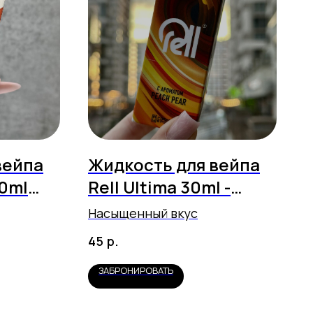
вейпа
Жидкость для вейпа
30ml
Rell Ultima 30ml -
melon
Peach Pear
Насыщенный вкус
р.
45
ЗАБРОНИРОВАТЬ