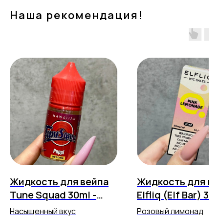
Наша рекомендация!
Жидкость для вейпа
Жидкость для в
Tune Squad 30ml -
Elfliq (Elf Bar) 30
Сакура Виноград 4
Strong - Pink
Насыщенный вкус
Розовый лимонад