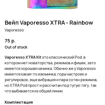
Вейп Vaporesso XTRA - Rainbow
Vaporesso
р.
75
Out of stock
Vaporesso XTRA Kit
это классический Pod, в
котором нет новаторства, режимов и фишек, зато
имеется хорошая начинка. Обычно же у Vaporesso
имеется какая-то изюминка, горы настроек и
регулировок, еще вибрация и пара сотен режимов,
но XTRA Pod прост и рассчитан под тугую тягу, так
что выбивается из общей линии.
Комплектация