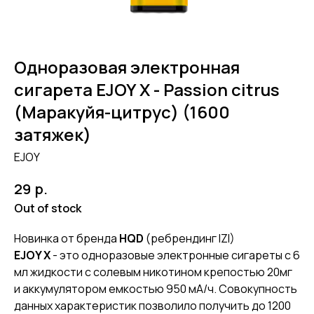
Одноразовая электронная
сигарета EJOY X - Passion citrus
(Маракуйя-цитрус) (1600
затяжек)
EJOY
р.
29
Out of stock
Новинка от бренда
HQD
(ребрендинг IZI)
EJOY X
- это одноразовые электронные сигареты с 6
мл жидкости с солевым никотином крепостью 20мг
и аккумулятором емкостью 950 мА/ч. Совокупность
данных характеристик позволило получить до 1200