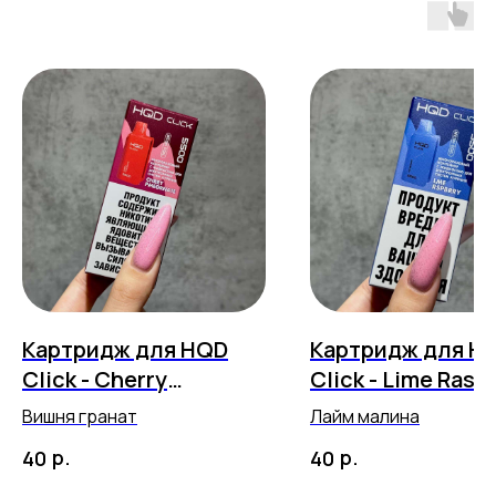
Картридж для HQD
Картридж для H
Click - Cherry
Click - Lime Rasp
Pomegranate (5500
(5500 затяжек)
Вишня гранат
Лайм малина
затяжек)
р.
р.
40
40