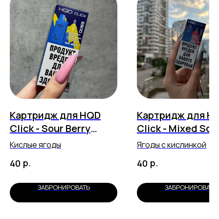
Картридж для HQD
Картридж для H
Click - Sour Berry
Click - Mixed Sou
(5500 затяжек)
Berries (5500
Кислые ягоды
Ягоды с кислинкой
затяжек)
р.
р.
40
40
ЗАБРОНИРОВАТЬ
ЗАБРОНИРОВАТЬ