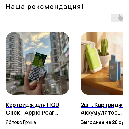
Наша рекомендация!
Картридж для HQD
2шт. Картриджи 
Click - Apple Pear
Аккумулятор
(5500 затяжек)
(Стартовый набо
Яблоко Груша
Выгоднее на 20 руб
Готовый вариант для