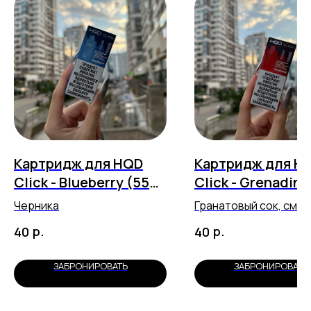
Картридж для HQD
Картридж для H
Click - Blueberry (5500
Click - Grenadine
затяжек)
(5500 затяжек)
Черника
Гранатовый сок, смо
лимон
р.
р.
40
40
ЗАБРОНИРОВАТЬ
ЗАБРОНИРОВАТЬ