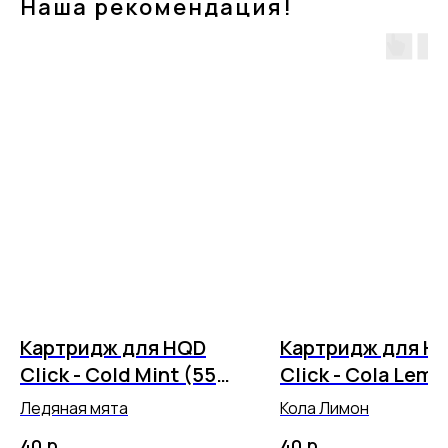
Наша рекомендация!
Картридж для HQD
Картридж для H
Click - Cold Mint (5500
Click - Cola Lemo
затяжек)
(5500 затяжек)
Ледяная мята
Кола Лимон
р.
р.
40
40