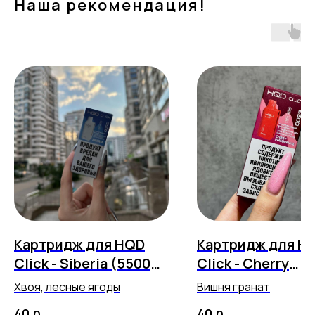
Наша рекомендация!
Картридж для HQD
Картридж для H
Click - Siberia (5500
Click - Cherry
затяжек)
Pomegranate (55
Хвоя, лесные ягоды
Вишня гранат
затяжек)
р.
р.
40
40