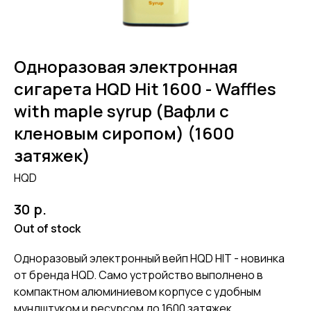
Одноразовая электронная
сигарета HQD Hit 1600 - Waffles
with maple syrup (Вафли с
кленовым сиропом) (1600
затяжек)
HQD
р.
30
Out of stock
Одноразовый электронный вейп HQD HIT - новинка
от бренда HQD. Само устройство выполнено в
компактном алюминиевом корпусе с удобным
мундштуком и ресурсом до 1600 затяжек.