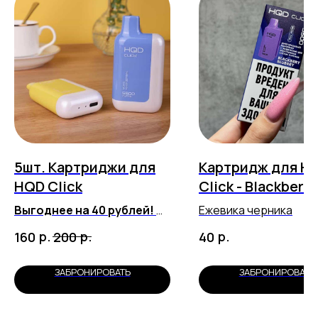
5шт. Картриджи для
Картридж для H
HQD Click
Click - Blackberry
Blueberry (5500
Выгоднее на 40 рублей!
Ежевика черника
затяжек)
Любые вкусы на выбор!
р.
р.
р.
160
200
40
ЗАБРОНИРОВАТЬ
ЗАБРОНИРОВАТЬ