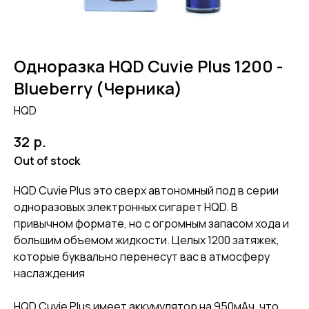
Одноразка HQD Cuvie Plus 1200 -
Blueberry (Черника)
HQD
р.
32
Out of stock
HQD Cuvie Plus это сверх автономный под в серии
одноразовых электронных сигарет HQD. В
привычном формате, но с огромным запасом хода и
большим объемом жидкости. Целых 1200 затяжек,
которые буквально перенесут вас в атмосферу
наслаждения
HQD Cuvie Plus имеет аккумулятор на 950мАч, что