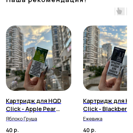
Картридж для HQD
Картридж для H
Click - Apple Pear
Click - Blackberry
(5500 затяжек)
(5500 затяжек)
Яблоко Груша
Ежевика
р.
р.
40
40