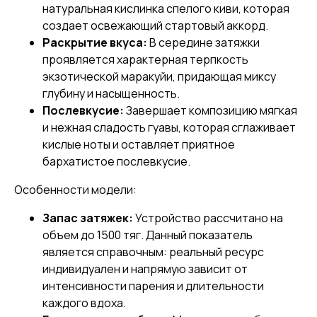
натуральная кислинка спелого киви, которая
создает освежающий стартовый аккорд.
Раскрытие вкуса:
В середине затяжки
проявляется характерная терпкость
экзотической маракуйи, придающая миксу
глубину и насыщенность.
Послевкусие:
Завершает композицию мягкая
и нежная сладость гуавы, которая сглаживает
кислые ноты и оставляет приятное
бархатистое послевкусие.
Особенности модели:
Запас затяжек:
Устройство рассчитано на
объем до 1500 тяг. Данный показатель
является справочным: реальный ресурс
индивидуален и напрямую зависит от
интенсивности парения и длительности
каждого вдоха.