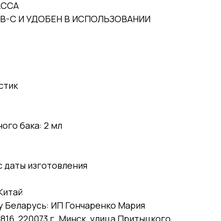
АССА
SB-C И УДОБЕН В ИСПОЛЬЗОВАНИИ
стик
го бака: 2 мл
 с даты изготовления
Китай
у Беларусь: ИП Гончаренко Мария
816, 220073 г. Минск, улица Притыцкого