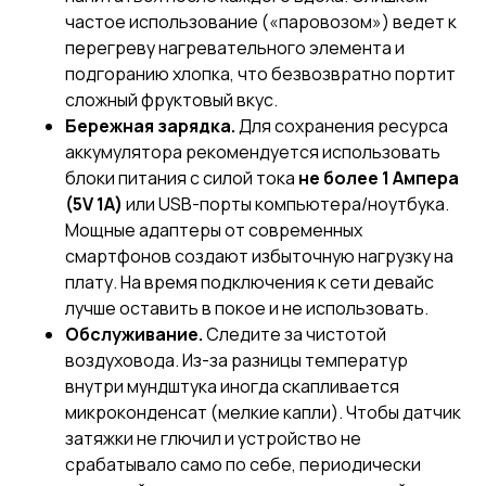
частое использование («паровозом») ведет к
перегреву нагревательного элемента и
подгоранию хлопка, что безвозвратно портит
сложный фруктовый вкус.
Бережная зарядка.
Для сохранения ресурса
аккумулятора рекомендуется использовать
блоки питания с силой тока
не более 1 Ампера
(5V 1A)
или USB-порты компьютера/ноутбука.
Мощные адаптеры от современных
смартфонов создают избыточную нагрузку на
плату. На время подключения к сети девайс
лучше оставить в покое и не использовать.
Обслуживание.
Следите за чистотой
воздуховода. Из-за разницы температур
внутри мундштука иногда скапливается
микроконденсат (мелкие капли). Чтобы датчик
затяжки не глючил и устройство не
срабатывало само по себе, периодически