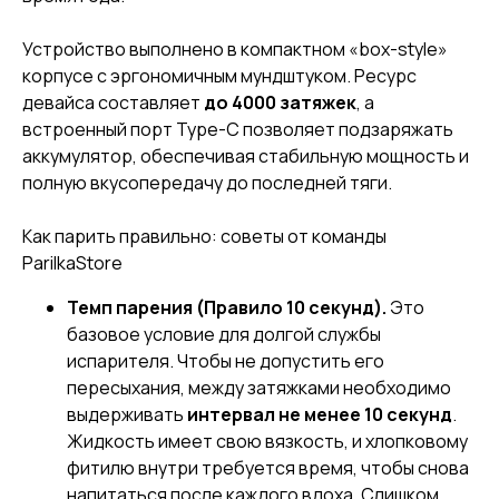
Устройство выполнено в компактном «box-style»
корпусе с эргономичным мундштуком. Ресурс
девайса составляет
до 4000 затяжек
, а
встроенный порт Type-C позволяет подзаряжать
аккумулятор, обеспечивая стабильную мощность и
полную вкусопередачу до последней тяги.
Как парить правильно: советы от команды
ParilkaStore
Темп парения (Правило 10 секунд).
Это
базовое условие для долгой службы
испарителя. Чтобы не допустить его
пересыхания, между затяжками необходимо
выдерживать
интервал не менее 10 секунд
.
Жидкость имеет свою вязкость, и хлопковому
фитилю внутри требуется время, чтобы снова
напитаться после каждого вдоха. Слишком