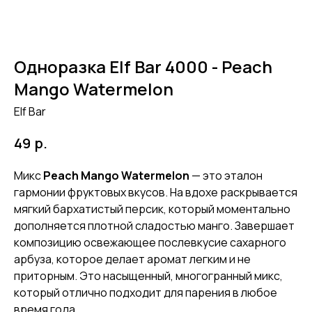
Одноразка Elf Bar 4000 - Peach
Mango Watermelon
Elf Bar
р.
49
Микс
Peach Mango Watermelon
— это эталон
гармонии фруктовых вкусов. На вдохе раскрывается
мягкий бархатистый персик, который моментально
дополняется плотной сладостью манго. Завершает
композицию освежающее послевкусие сахарного
арбуза, которое делает аромат легким и не
приторным. Это насыщенный, многогранный микс,
который отлично подходит для парения в любое
время года.