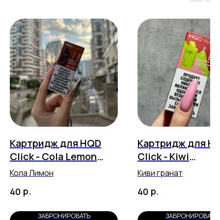
Картридж для HQD
Картридж для H
Click - Cola Lemon
Click - Kiwi
(5500 затяжек)
Pomegranate (55
Кола Лимон
Киви гранат
затяжек)
р.
р.
40
40
ЗАБРОНИРОВАТЬ
ЗАБРОНИРОВАТЬ