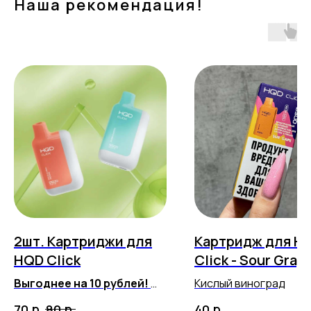
Наша рекомендация!
2шт. Картриджи для
Картридж для H
HQD Click
Click - Sour Grap
(5500 затяжек)
Выгоднее на 10 рублей!
Кислый виноград
Любые вкусы на выбор!
р.
р.
р.
70
80
40