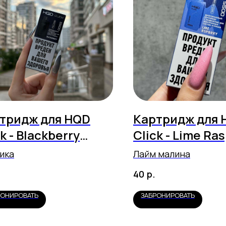
тридж для HQD
Картридж для 
k - Blackberry
Click - Lime Ra
00 затяжек)
(5500 затяжек
ика
Лайм малина
р.
40
РОНИРОВАТЬ
ЗАБРОНИРОВАТЬ