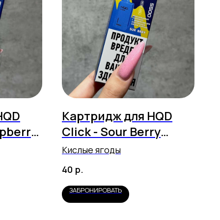
HQD
Картридж для HQD
spberry
Click - Sour Berry
)
(5500 затяжек)
Кислые ягоды
р.
40
ЗАБРОНИРОВАТЬ