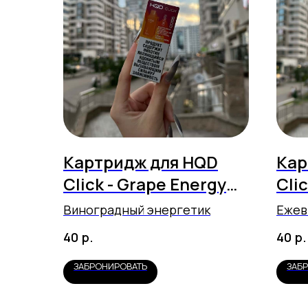
Картридж для HQD
Кар
Click - Grape Energy
Clic
(5500 затяжек)
(55
Виноградный энергетик
Ежев
р.
р.
40
40
ЗАБРОНИРОВАТЬ
ЗАБ